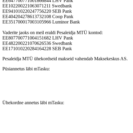
EE647700771001866844 LHV Pank
EE102200221063071211 Swedbank
EE941010220247756220 SEB Pank
EE404204278613732108 Coop Pank
EE351700017003105966 Luminor Bank
Vaderite jaoks on meil eraldi Pesaleidja MTÜ kontod:
EE807700771004151682 LHV Pank
EE482200221070626536 Swedbank
EE171010220284164228 SEB Pank
Pesaleidja MTÜ ühekordseid makseid vahendab Maksekeskus AS.
Püsiannetus läbi mTasku:
Ühekordne annetus läbi mTasku: