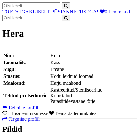
TOETA IGAKUISELT PÜSIANNETUSEGA!
0
Lemmikud
Hera
Nimi
:
Hera
Loomaliik
:
Kass
Sugu
:
Emane
Staatus
:
Kodu leidnud loomad
Maakond
:
Harju maakond
Kastreeritud/Steriliseeritud
Tehtud protseduurid
:
Kiibistatud
Parasiitidevastane tõrje
Eelmine profiil
+
Lisa lemmikutesse
Eemalda lemmikutest
Järgmine profiil
Pildid