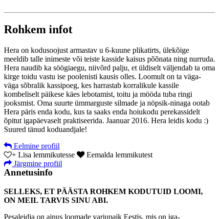
Rohkem infot
Hera on kodusoojust armastav u 6-kuune plikatirts, ülekõige
meeldib talle inimeste või teiste kasside kaisus põõnata ning nurruda.
Hera naudib ka söögiaegu, niivõrd palju, et üldiselt väljendab ta oma
kirge toidu vastu ise poolenisti kausis olles. Loomult on ta väga-
väga sõbralik kassipoeg, kes harrastab korralikule kassile
kombeliselt päikese käes lebotamist, toitu ja mööda tuba ringi
jooksmist. Oma suurte ümmarguste silmade ja nöpsik-ninaga ootab
Hera päris enda kodu, kus ta saaks enda hoiukodu perekassidelt
õpitut igapäevaselt praktiseerida. Jaanuar 2016. Hera leidis kodu :)
Suured tänud koduandjale!
Eelmine profiil
+
Lisa lemmikutesse
Eemalda lemmikutest
Järgmine profiil
Annetusinfo
SELLEKS, ET PÄÄSTA ROHKEM KODUTUID LOOMI,
ON MEIL TARVIS SINU ABI.
Pesaleidja on ainus loomade varjupaik Eestis, mis on iga-