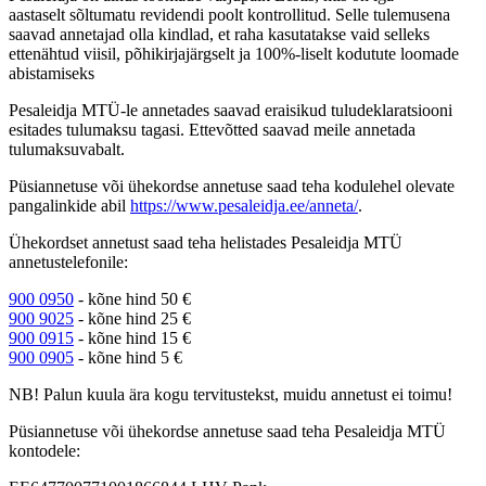
aastaselt sõltumatu revidendi poolt kontrollitud. Selle tulemusena
saavad annetajad olla kindlad, et raha kasutatakse vaid selleks
ettenähtud viisil, põhikirjajärgselt ja 100%-liselt kodutute loomade
abistamiseks
Pesale
idja MTÜ-l
e annetades saavad eraisikud tuludeklaratsiooni
esitades tulumaksu tagasi. Ettevõtted saavad meile annetada
tulumaksuvabalt.
Püsiannetuse või ühekordse annetuse saad teha kodulehel olevate
pangalinkide abil
https://www.pesaleidja.ee/anneta/
.
Ühekordset annetust saad teha helistades Pesaleidja MTÜ
annetustelefonile:
900 0950
- kõne hind 50 €
900 9025
- kõne hind 25 €
900 0915
- kõne hind 15 €
900 0905
- kõne hind 5 €
NB! Palun kuula ära kogu tervitustekst, muidu annetust ei toimu!
Püsiannetuse või ühekordse annetuse saad teha Pesaleidja MTÜ
kontodele: