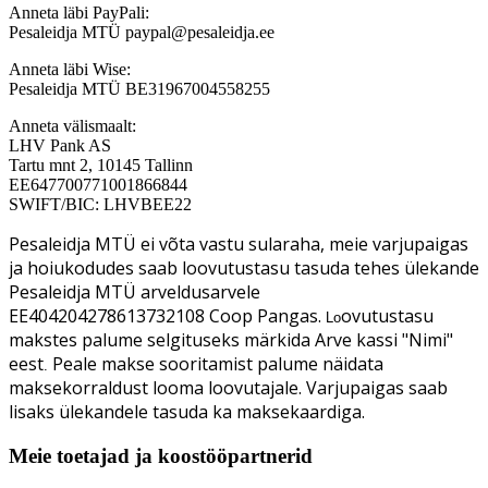
Anneta läbi PayPali:
Pesaleidja MTÜ paypal@pesaleidja.ee
Anneta läbi Wise:
Pesaleidja MTÜ BE31967004558255
Anneta välismaalt:
LHV Pank AS
Tartu mnt 2, 10145 Tallinn
EE647700771001866844
SWIFT/BIC: LHVBEE22
Pesaleidja MTÜ ei võta vastu sularaha, meie varjupaigas
ja hoiukodudes saab loovutustasu tasuda tehes ülekande
Pesaleidja MTÜ arveldusarvele
EE404204278613732108 Coop Pangas.
ovutustasu
Lo
makstes palume selgituseks märkida Arve kassi "Nimi"
eest
Peale makse sooritamist palume näidata
.
maksekorraldust looma loovutajale. Varjupaigas saab
lisaks ülekandele tasuda ka maksekaardiga.
Meie toetajad ja koostööpartnerid