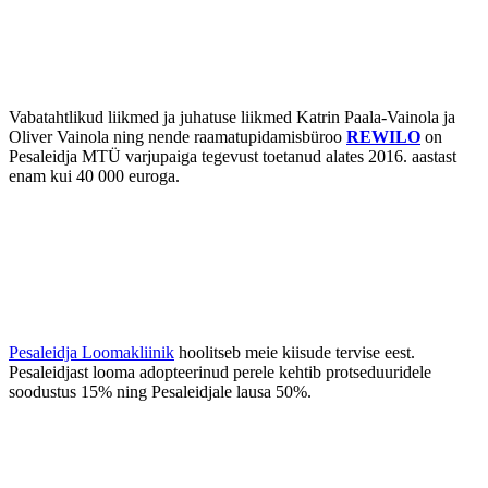
Vabatahtlikud liikmed ja juhatuse liikmed Katrin Paala-Vainola ja
Oliver Vainola ning nende raamatupidamisbüroo
REWILO
on
Pesaleidja MTÜ varjupaiga tegevust toetanud alates 2016. aastast
enam kui 40 000 euroga.
Pesaleidja Loomakliinik
hoolitseb meie kiisude tervise eest.
Pesaleidjast looma adopteerinud perele kehtib protseduuridele
soodustus 15% ning Pesaleidjale lausa 50%.