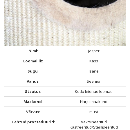
Nimi
:
Jasper
Loomaliik
:
Kass
Sugu
:
Isane
Vanus
:
Seenior
Staatus
:
Kodu leidnud loomad
Maakond
:
Harju maakond
Värvus
:
must
Tehtud protseduurid
:
Vaktsineeritud
Kastreeritud/Steriliseeritud