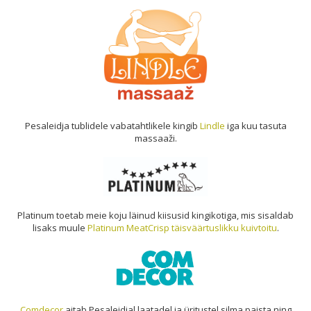
Pesaleidja tublidele vabatahtlikele kingib
Lindle
iga kuu tasuta
massaaži.
Platinum toetab meie koju läinud kiisusid kingikotiga, mis sisaldab
lisaks muule
Platinum MeatCrisp täisväärtuslikku kuivtoitu
.
Comdecor
aitab Pesaleidjal laatadel ja üritustel silma paista ning