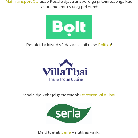
ALB Transport OÜ
aitab Pesaleidjat transpordiga ja toimetab iga kuu
tasuta meieni 1600 kg pelleteid!
Pesaleidja kiisud sõidavad kliinikusse
Boltiga
!
Pesaleidja kahejalgseid toidab
Restoran Villa Thai
.
Meid toetab
Serla
– nutikas valik!.