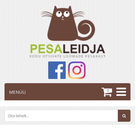
0
MENÜÜ