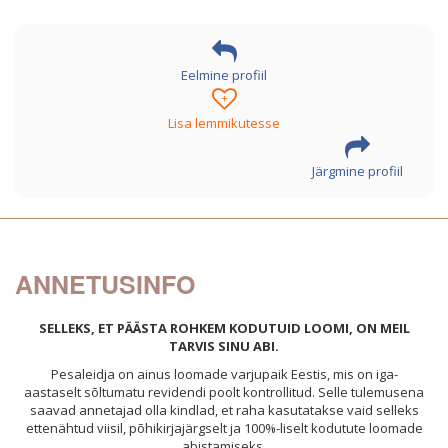
Eelmine profiil
+
Lisa lemmikutesse
Järgmine profiil
ANNETUSINFO
SELLEKS, ET PÄÄSTA ROHKEM KODUTUID LOOMI, ON MEIL
TARVIS SINU ABI.
Pesaleidja on ainus loomade varjupaik Eestis, mis on iga-
aastaselt sõltumatu revidendi poolt kontrollitud. Selle tulemusena
saavad annetajad olla kindlad, et raha kasutatakse vaid selleks
ettenähtud viisil, põhikirjajärgselt ja 100%-liselt kodutute loomade
abistamiseks