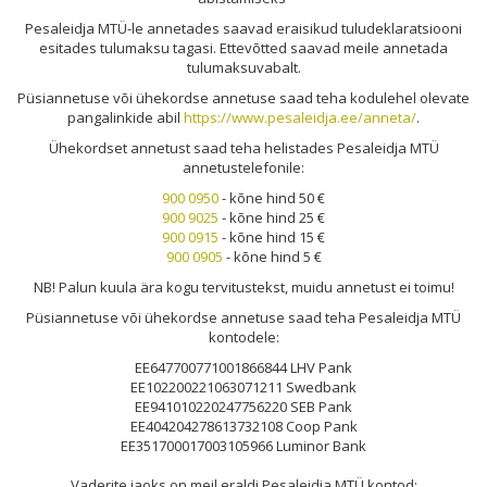
Pesale
idja MTÜ-l
e annetades saavad eraisikud tuludeklaratsiooni
esitades tulumaksu tagasi. Ettevõtted saavad meile annetada
tulumaksuvabalt.
Püsiannetuse või ühekordse annetuse saad teha kodulehel olevate
pangalinkide abil
https://www.pesaleidja.ee/anneta/
.
Ühekordset annetust saad teha helistades Pesaleidja MTÜ
annetustelefonile:
900 0950
- kõne hind 50 €
900 9025
- kõne hind 25 €
900 0915
- kõne hind 15 €
900 0905
- kõne hind 5 €
NB! Palun kuula ära kogu tervitustekst, muidu annetust ei toimu!
Püsiannetuse või ühekordse annetuse saad teha Pesaleidja MTÜ
kontodele:
EE647700771001866844 LHV Pank
EE102200221063071211 Swedbank
EE941010220247756220 SEB Pank
EE404204278613732108 Coop Pank
EE351700017003105966 Luminor Bank
Vaderite jaoks on meil eraldi Pesaleidja MTÜ kontod: