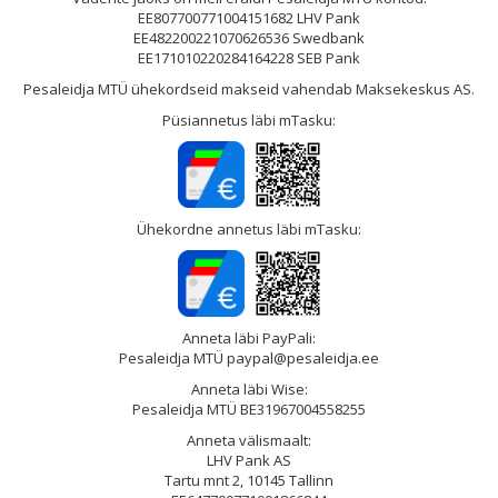
EE807700771004151682 LHV Pank
EE482200221070626536 Swedbank
EE171010220284164228 SEB Pank
Pesaleidja MTÜ ühekordseid makseid vahendab Maksekeskus AS.
Püsiannetus läbi mTasku:
Ühekordne annetus läbi mTasku:
Anneta läbi PayPali:
Pesaleidja MTÜ paypal@pesaleidja.ee
Anneta läbi Wise:
Pesaleidja MTÜ BE31967004558255
Anneta välismaalt:
LHV Pank AS
Tartu mnt 2, 10145 Tallinn