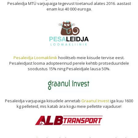
Pesaleidja MTÜ varjupaiga tegevust toetanud alates 2016. aastast
enam kui 40 000 euroga.
Pesaleidja Loomakliinik
hoolitseb meie kiisude tervise eest.
Pesaleidjast looma adopteerinud perele kehtib protseduuridele
soodustus 15% ning Pesaleidjale lausa 50%.
Pesaleidja varjupaiga kiisudele annetab
Graanul Invest
iga kuu 1600
kg pelleteid, mis katab ära kogu meie pelletite vajaduse!