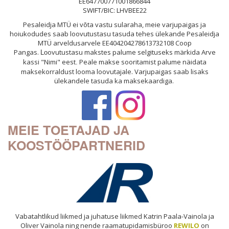
EE647700771001866844
SWIFT/BIC: LHVBEE22
Pesaleidja MTÜ ei võta vastu sularaha, meie varjupaigas ja
hoiukodudes saab loovutustasu tasuda tehes ülekande Pesaleidja
MTÜ arveldusarvele EE404204278613732108 Coop
Pangas.
ovutustasu makstes palume selgituseks märkida Arve
Lo
kassi "Nimi" eest
Peale makse sooritamist palume näidata
.
maksekorraldust looma loovutajale. Varjupaigas saab lisaks
ülekandele tasuda ka maksekaardiga.
MEIE TOETAJAD JA
KOOSTÖÖPARTNERID
Vabatahtlikud liikmed ja juhatuse liikmed Katrin Paala-Vainola ja
Oliver Vainola ning nende raamatupidamisbüroo
REWILO
on