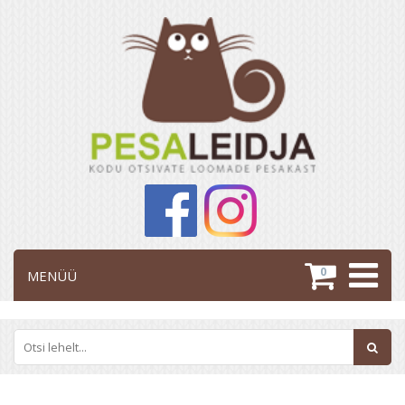
0
MENÜÜ