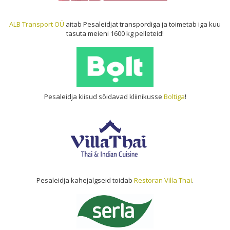
ALB Transport OÜ
aitab Pesaleidjat transpordiga ja toimetab iga kuu
tasuta meieni 1600 kg pelleteid!
Pesaleidja kiisud sõidavad kliinikusse
Boltiga
!
Pesaleidja kahejalgseid toidab
Restoran Villa Thai
.