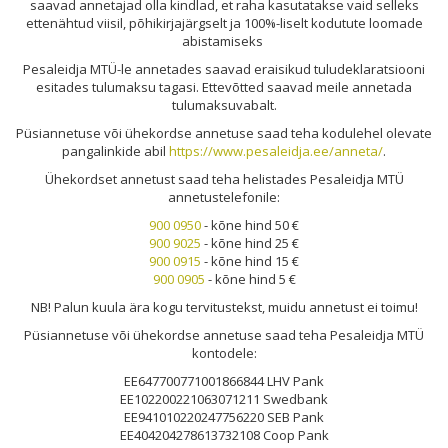
saavad annetajad olla kindlad, et raha kasutatakse vaid selleks
ettenähtud viisil, põhikirjajärgselt ja 100%-liselt kodutute loomade
abistamiseks
Pesale
idja MTÜ-l
e annetades saavad eraisikud tuludeklaratsiooni
esitades tulumaksu tagasi. Ettevõtted saavad meile annetada
tulumaksuvabalt.
Püsiannetuse või ühekordse annetuse saad teha kodulehel olevate
pangalinkide abil
https://www.pesaleidja.ee/anneta/
.
Ühekordset annetust saad teha helistades Pesaleidja MTÜ
annetustelefonile:
900 0950
- kõne hind 50 €
900 9025
- kõne hind 25 €
900 0915
- kõne hind 15 €
900 0905
- kõne hind 5 €
NB! Palun kuula ära kogu tervitustekst, muidu annetust ei toimu!
Püsiannetuse või ühekordse annetuse saad teha Pesaleidja MTÜ
kontodele:
EE647700771001866844 LHV Pank
EE102200221063071211 Swedbank
EE941010220247756220 SEB Pank
EE404204278613732108 Coop Pank