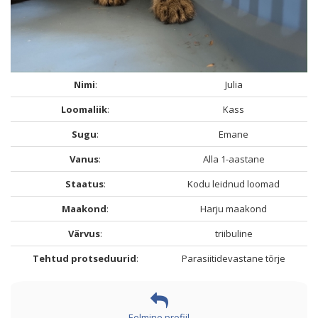
Nimi
:
Julia
Loomaliik
:
Kass
Sugu
:
Emane
Vanus
:
Alla 1-aastane
Staatus
:
Kodu leidnud loomad
Maakond
:
Harju maakond
Värvus
:
triibuline
Tehtud protseduurid
:
Parasiitidevastane tõrje
Eelmine profiil