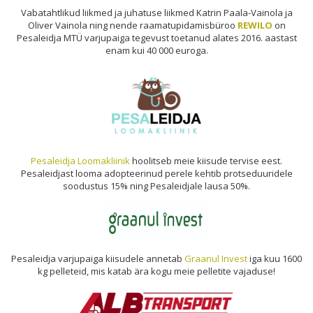
Vabatahtlikud liikmed ja juhatuse liikmed Katrin Paala-Vainola ja
Oliver Vainola ning nende raamatupidamisbüroo
REWILO
on
Pesaleidja MTÜ varjupaiga tegevust toetanud alates 2016. aastast
enam kui 40 000 euroga.
Pesaleidja Loomakliinik
hoolitseb meie kiisude tervise eest.
Pesaleidjast looma adopteerinud perele kehtib protseduuridele
soodustus 15% ning Pesaleidjale lausa 50%.
Pesaleidja varjupaiga kiisudele annetab
Graanul Invest
iga kuu 1600
kg pelleteid, mis katab ära kogu meie pelletite vajaduse!