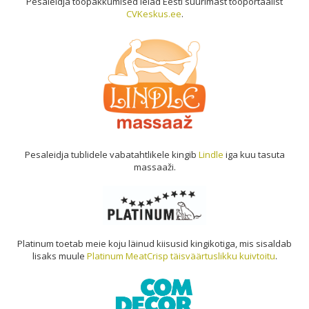
Pesaleidja tööpakkumised leiad Eesti suurimast tööportaalist
CVKeskus.ee
.
Pesaleidja tublidele vabatahtlikele kingib
Lindle
iga kuu tasuta
massaaži.
Platinum toetab meie koju läinud kiisusid kingikotiga, mis sisaldab
lisaks muule
Platinum MeatCrisp täisväärtuslikku kuivtoitu
.