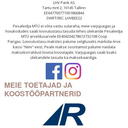
LHV Pank AS
Tartu mnt 2, 10145 Tallinn
EE647700771001866844
SWIFT/BIC: LHVBEE22
Pesaleidja MTÜ ei võta vastu sularaha, meie varjupaigas ja
hoiukodudes saab loovutustasu tasuda tehes ülekande Pesaleidja
MTÜ arveldusarvele EE404204278613732108 Coop
Pangas.
ovutustasu makstes palume selgituseks märkida Arve
Lo
kassi "Nimi" eest
Peale makse sooritamist palume näidata
.
maksekorraldust looma loovutajale. Varjupaigas saab lisaks
ülekandele tasuda ka maksekaardiga.
MEIE TOETAJAD JA
KOOSTÖÖPARTNERID