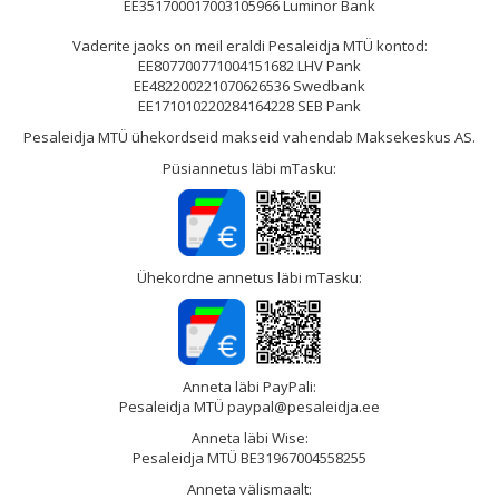
EE351700017003105966 Luminor Bank
Vaderite jaoks on meil eraldi Pesaleidja MTÜ kontod:
EE807700771004151682 LHV Pank
EE482200221070626536 Swedbank
EE171010220284164228 SEB Pank
Pesaleidja MTÜ ühekordseid makseid vahendab Maksekeskus AS.
Püsiannetus läbi mTasku:
Ühekordne annetus läbi mTasku:
Anneta läbi PayPali:
Pesaleidja MTÜ paypal@pesaleidja.ee
Anneta läbi Wise:
Pesaleidja MTÜ BE31967004558255
Anneta välismaalt: