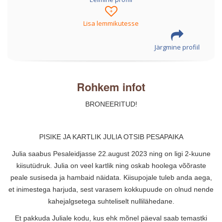
+
Lisa lemmikutesse
Järgmine profiil
Rohkem infot
BRONEERITUD!
PISIKE JA KARTLIK JULIA OTSIB PESAPAIKA
Julia saabus Pesaleidjasse 22.august 2023 ning on ligi 2-kuune
kiisutüdruk. Julia on veel kartlik ning oskab hoolega võõraste
peale susiseda ja hambaid näidata. Kiisupojale tuleb anda aega,
et inimestega harjuda, sest varasem kokkupuude on olnud nende
kahejalgsetega suhteliselt nullilähedane.
Et pakkuda Juliale kodu, kus ehk mõnel päeval saab temastki