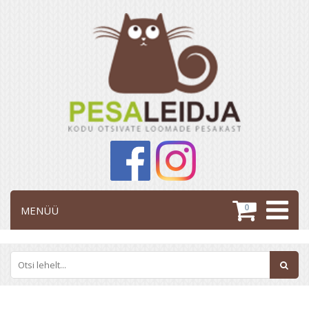
0
MENÜÜ