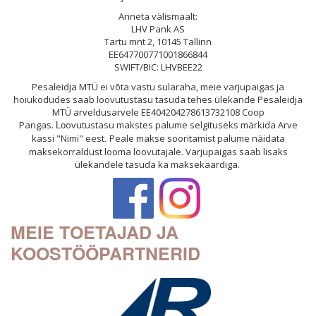
Anneta välismaalt:
LHV Pank AS
Tartu mnt 2, 10145 Tallinn
EE647700771001866844
SWIFT/BIC: LHVBEE22
Pesaleidja MTÜ ei võta vastu sularaha, meie varjupaigas ja
hoiukodudes saab loovutustasu tasuda tehes ülekande Pesaleidja
MTÜ arveldusarvele EE404204278613732108 Coop
Pangas.
ovutustasu makstes palume selgituseks märkida Arve
Lo
kassi "Nimi" eest
Peale makse sooritamist palume näidata
.
maksekorraldust looma loovutajale. Varjupaigas saab lisaks
ülekandele tasuda ka maksekaardiga.
MEIE TOETAJAD JA
KOOSTÖÖPARTNERID