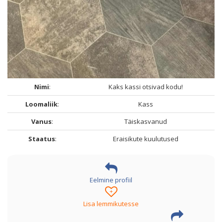
Nimi
:
Kaks kassi otsivad kodu!
Loomaliik
:
Kass
Vanus
:
Täiskasvanud
Staatus
:
Eraisikute kuulutused
Eelmine profiil
+
Lisa lemmikutesse