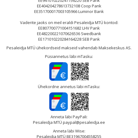
EE941010220247756220 SEB Pank
EE404204278613732108 Coop Pank
EE351700017003105966 Luminor Bank
Vaderite jaoks on meil eraldi Pesaleidja MTÜ kontod:
EE807700771004151682 LHV Pank
EE482200221070626536 Swedbank
EE171010220284164228 SEB Pank
Pesaleidja MTÜ ühekordseid makseid vahendab Maksekeskus AS.
Püsiannetus läbi mTasku:
Ühekordne annetus läbi mTasku:
Anneta läbi PayPali:
Pesaleidja MTÜ paypal@pesaleidja.ee
Anneta läbi Wise:
Pesaleidja MTÜ BE31967004558255