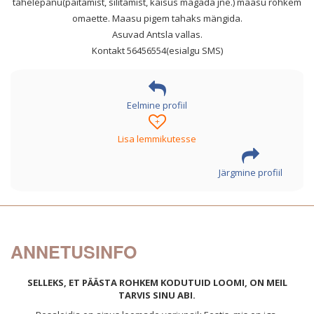
tähelepanu(paitamist, silitamist, kaisus magada jne.) maasu rohkem
omaette. Maasu pigem tahaks mängida.
Asuvad Antsla vallas.
Kontakt 56456554(esialgu SMS)
Eelmine profiil
+
Lisa lemmikutesse
Järgmine profiil
ANNETUSINFO
SELLEKS, ET PÄÄSTA ROHKEM KODUTUID LOOMI, ON MEIL
TARVIS SINU ABI.