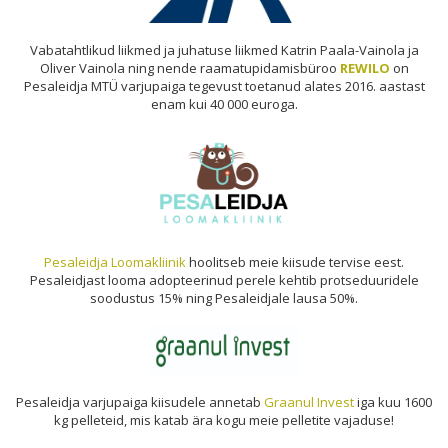
Vabatahtlikud liikmed ja juhatuse liikmed Katrin Paala-Vainola ja
Oliver Vainola ning nende raamatupidamisbüroo
REWILO
on
Pesaleidja MTÜ varjupaiga tegevust toetanud alates 2016. aastast
enam kui 40 000 euroga.
Pesaleidja Loomakliinik
hoolitseb meie kiisude tervise eest.
Pesaleidjast looma adopteerinud perele kehtib protseduuridele
soodustus 15% ning Pesaleidjale lausa 50%.
Pesaleidja varjupaiga kiisudele annetab
Graanul Invest
iga kuu 1600
kg pelleteid, mis katab ära kogu meie pelletite vajaduse!