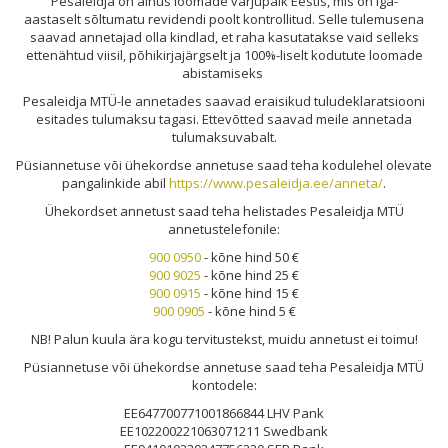
Pesaleidja on ainus loomade varjupaik Eestis, mis on iga-
aastaselt sõltumatu revidendi poolt kontrollitud. Selle tulemusena
saavad annetajad olla kindlad, et raha kasutatakse vaid selleks
ettenähtud viisil, põhikirjajärgselt ja 100%-liselt kodutute loomade
abistamiseks
Pesale
idja MTÜ-l
e annetades saavad eraisikud tuludeklaratsiooni
esitades tulumaksu tagasi. Ettevõtted saavad meile annetada
tulumaksuvabalt.
Püsiannetuse või ühekordse annetuse saad teha kodulehel olevate
pangalinkide abil
https://www.pesaleidja.ee/anneta/
.
Ühekordset annetust saad teha helistades Pesaleidja MTÜ
annetustelefonile:
900 0950
- kõne hind 50 €
900 9025
- kõne hind 25 €
900 0915
- kõne hind 15 €
900 0905
- kõne hind 5 €
NB! Palun kuula ära kogu tervitustekst, muidu annetust ei toimu!
Püsiannetuse või ühekordse annetuse saad teha Pesaleidja MTÜ
kontodele:
EE647700771001866844 LHV Pank
EE102200221063071211 Swedbank