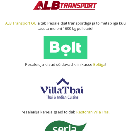
ALB Transport OÜ
aitab Pesaleidjat transpordiga ja toimetab iga kuu
tasuta meieni 1600 kg pelleteid!
Pesaleidja kiisud sõidavad kliinikusse
Boltiga
!
Pesaleidja kahejalgseid toidab
Restoran Villa Thai
.