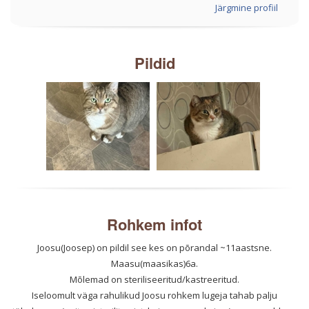
Järgmine profiil
Pildid
Rohkem infot
Joosu(Joosep) on pildil see kes on põrandal ~11aastsne.
Maasu(maasikas)6a.
Mõlemad on steriliseeritud/kastreeritud.
Iseloomult väga rahulikud Joosu rohkem lugeja tahab palju