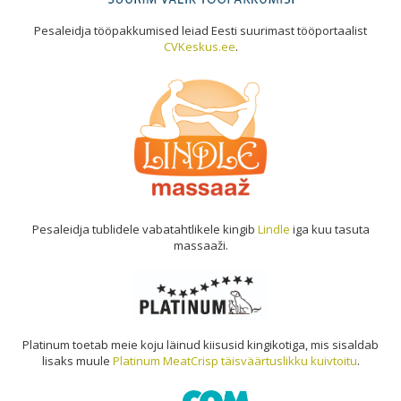
Pesaleidja tööpakkumised leiad Eesti suurimast tööportaalist
CVKeskus.ee
.
Pesaleidja tublidele vabatahtlikele kingib
Lindle
iga kuu tasuta
massaaži.
Platinum toetab meie koju läinud kiisusid kingikotiga, mis sisaldab
lisaks muule
Platinum MeatCrisp täisväärtuslikku kuivtoitu
.