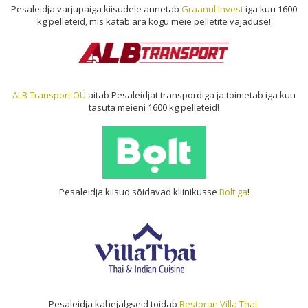
Pesaleidja varjupaiga kiisudele annetab
Graanul Invest
iga kuu 1600
kg pelleteid, mis katab ära kogu meie pelletite vajaduse!
ALB Transport OÜ
aitab Pesaleidjat transpordiga ja toimetab iga kuu
tasuta meieni 1600 kg pelleteid!
Pesaleidja kiisud sõidavad kliinikusse
Boltiga
!
Pesaleidja kahejalgseid toidab
Restoran Villa Thai
.