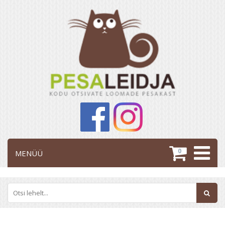
0
MENÜÜ