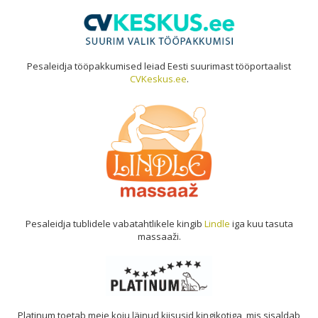
Pesaleidja tööpakkumised leiad Eesti suurimast tööportaalist
CVKeskus.ee
.
Pesaleidja tublidele vabatahtlikele kingib
Lindle
iga kuu tasuta
massaaži.
Platinum toetab meie koju läinud kiisusid kingikotiga, mis sisaldab