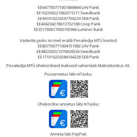
EE647700771001866844 LHV Pank
EE102200221063071211 Swedbank
EE941010220247756220 SEB Pank
EE404204278613732108 Coop Pank
EE351700017003105966 Luminor Bank
Vaderite jaoks on meil eraldi Pesaleidja MTÜ kontod:
EE807700771004151682 LHV Pank
EE482200221070626536 Swedbank
EE171010220284164228 SEB Pank
Pesaleidja MTÜ ühekordseid makseid vahendab Maksekeskus AS.
Püsiannetus läbi mTasku:
Ühekordne annetus läbi mTasku:
Anneta läbi PayPali: