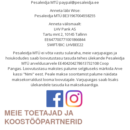
Pesaleidja MTÜ paypal@pesaleidja.ee
Anneta läbi Wise:
Pesaleidja MTÜ BE31967004558255
Anneta välismaalt:
LHV Pank AS
Tartu mnt 2, 10145 Tallinn
EE647700771001866844
SWIFT/BIC: LHVBEE22
Pesaleidja MTÜ ei võta vastu sularaha, meie varjupaigas ja
hoiukodudes saab loovutustasu tasuda tehes ülekande Pesaleidja
MTÜ arveldusarvele EE404204278613732108 Coop
Pangas.
ovutustasu makstes palume selgituseks märkida Arve
Lo
kassi "Nimi" eest
Peale makse sooritamist palume näidata
.
maksekorraldust looma loovutajale. Varjupaigas saab lisaks
ülekandele tasuda ka maksekaardiga.
MEIE TOETAJAD JA
KOOSTÖÖPARTNERID