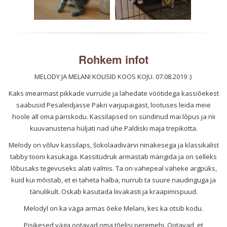
Rohkem infot
MELODY JA MELANI KOLISID KOOS KOJU. 07.08.2019 :)
Kaks imearmast pikkade vurrude ja lahedate vöötidega kassiõekest
saabusid Pesaleidjasse Pakri varjupaigast, lootuses leida meie
hoole all oma päriskodu. Kassilapsed on sündinud mai lõpus ja nii
kuuvanustena hüljati nad ühe Paldiski maja trepikotta.
Melody on võluv kassilaps, šokolaadivärvi ninakesega ja klassikalist
tabby tooni kasukaga. Kassitüdruk armastab mängida ja on selleks
lõbusaks tegevuseks alati valmis. Ta on vahepeal väheke argpüks,
kuid kui mõistab, et ei taheta halba, nurrub ta suure naudinguga ja
tänulikult. Oskab kasutada liivakasti ja kraapimispuud.
Melodyl on ka väga armas õeke Melani, kes ka otsib kodu.
Pisikesed väga ootavad oma tõelisi peremehi. Ootavad, et