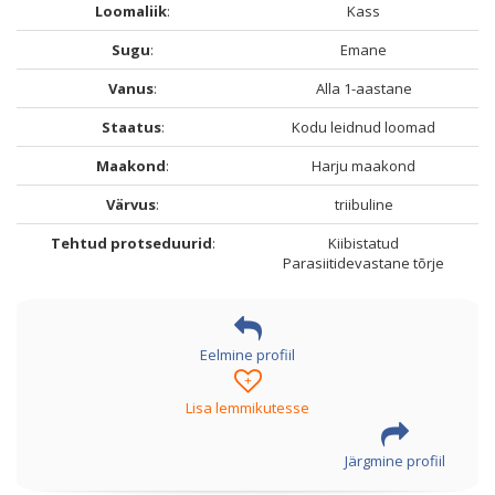
Loomaliik
:
Kass
Sugu
:
Emane
Vanus
:
Alla 1-aastane
Staatus
:
Kodu leidnud loomad
Maakond
:
Harju maakond
Värvus
:
triibuline
Tehtud protseduurid
:
Kiibistatud
Parasiitidevastane tõrje
Eelmine profiil
+
Lisa lemmikutesse
Järgmine profiil