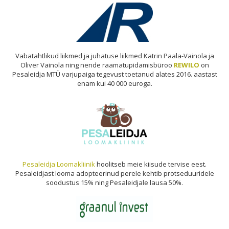
Vabatahtlikud liikmed ja juhatuse liikmed Katrin Paala-Vainola ja
Oliver Vainola ning nende raamatupidamisbüroo
REWILO
on
Pesaleidja MTÜ varjupaiga tegevust toetanud alates 2016. aastast
enam kui 40 000 euroga.
Pesaleidja Loomakliinik
hoolitseb meie kiisude tervise eest.
Pesaleidjast looma adopteerinud perele kehtib protseduuridele
soodustus 15% ning Pesaleidjale lausa 50%.