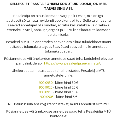
SELLEKS, ET PÄÄSTA ROHKEM KODUTUID LOOMI, ON MEIL
TARVIS SINU ABI.
Pesaleidja on ainus loomade varjupaik Eestis, mis on iga-
aastaselt sõltumatu revidendi poolt kontrollitud. Selle tulemusena
saavad annetajad olla kindlad, et raha kasutatakse vaid selleks
ettenähtud viisil, põhikirjajärgselt ja 100%-liselt kodutute loomade
abistamiseks
Pesale
idja MTÜ-l
e annetades saavad eraisikud tuludeklaratsiooni
esitades tulumaksu tagasi. Ettevõtted saavad meile annetada
tulumaksuvabalt.
Püsiannetuse või ühekordse annetuse saad teha kodulehel olevate
pangalinkide abil
https://www.pesaleidja.ee/anneta/
.
Ühekordset annetust saad teha helistades Pesaleidja MTÜ
annetustelefonile:
900 0950
- kõne hind 50 €
900 9025
- kõne hind 25 €
900 0915
- kõne hind 15 €
900 0905
- kõne hind 5 €
NB! Palun kuula ära kogu tervitustekst, muidu annetust ei toimu!
Püsiannetuse või ühekordse annetuse saad teha Pesaleidja MTÜ
kontodele: