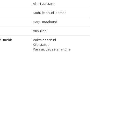
Alla 1-aastane
Kodu leidnud loomad
Harju maakond
triibuline
duurid
:
Vaktsineeritud
Kiibistatud
Parasiitidevastane tõrje