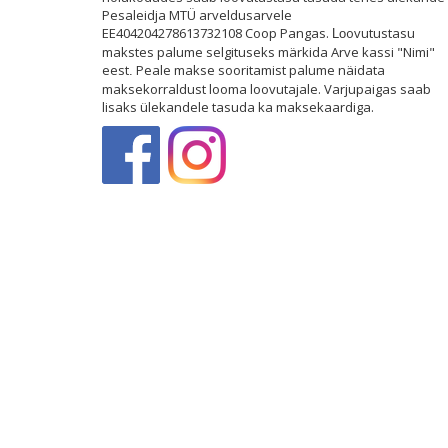
Pesaleidja MTÜ arveldusarvele
EE404204278613732108 Coop Pangas.
ovutustasu
Lo
makstes palume selgituseks märkida Arve kassi "Nimi"
eest
Peale makse sooritamist palume näidata
.
maksekorraldust looma loovutajale. Varjupaigas saab
lisaks ülekandele tasuda ka maksekaardiga.