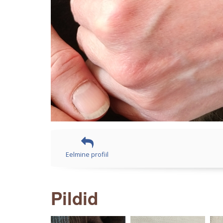
Eelmine profiil
Pildid