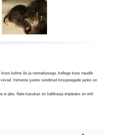
koos kolme õe ja vennakesega, kellega koos naudib
iivad. Inimeste juures sündinud kiisupoegade jaoks on
i jäta. Nala kasukas on hallikasja eripäraks on eriti