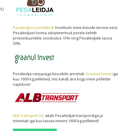
TÜ
Pesaleidja Loomakliinik
hoolitseb meie kiisude tervise eest.
Pesaleidjast looma adopteerinud perele kehtib
protseduuridele soodustus 15% ning Pesaleidjale lausa
50%.
i
Pesaleidja varjupaiga kiisudele annetab
Graanul Invest
iga
kuu 1600 kg pelleteid, mis katab ära kogu meie pelletite
vajaduse!
ALB Transport OÜ
aitab Pesaleidjat transpordiga ja
toimetab iga kuu tasuta meieni 1600 kg pelleteid!