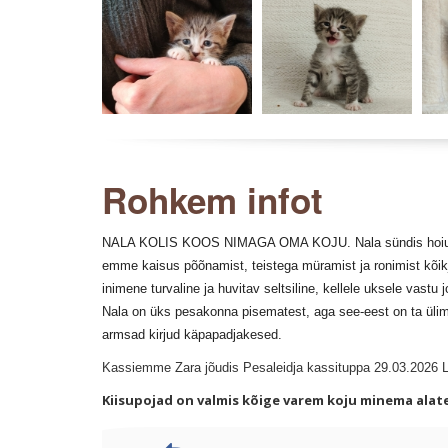
Rohkem infot
NALA KOLIS KOOS NIMAGA OMA KOJU. Nala sündis hoiukodus
emme kaisus põõnamist, teistega müramist ja ronimist kõi
inimene turvaline ja huvitav seltsiline, kellele uksele vast
Nala on üks pesakonna pisematest, aga see-eest on ta ülima
armsad kirjud käpapadjakesed.
Kassiemme Zara jõudis Pesaleidja kassituppa 29.03.2026 Li
Kiisupojad on valmis kõige varem koju minema alates