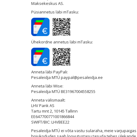
Maksekeskus AS.
Püsiannetus läbi mTasku:
Ühekordne annetus läbi mTasku:
Anneta läbi PayPali:
Pesaleidja MTÜ paypal@pesaleidja.ee
Anneta läbi Wise:
Pesaleidja MTÜ BE31967004558255
Anneta välismaalt:
LHV Pank AS
Tartu mnt 2, 10145 Tallinn
EE647700771001866844
SWIFT/BIC: LHVBEE22
Pesaleidja MTÜ ei võta vastu sularaha, meie varjupaigas 
hoiukodudes saab loovutustasu tasuda tehes ülekande