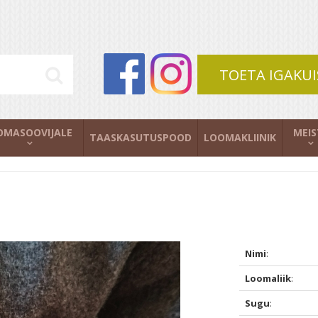
TOETA IGAKUI
OMASOOVIJALE
MEIS
TAASKASUTUSPOOD
LOOMAKLIINIK
Nimi
:
Loomaliik
:
Sugu
: