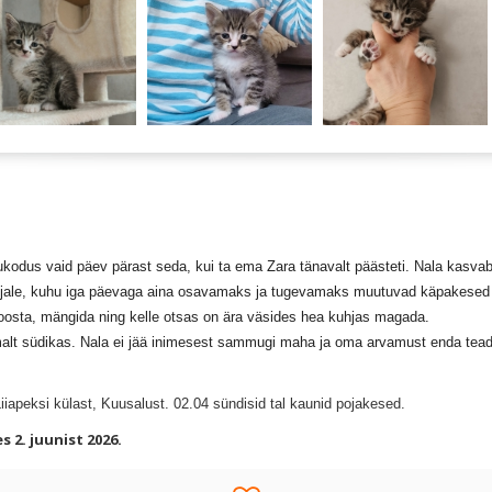
 vaid päev pärast seda, kui ta ema Zara tänavalt päästeti. Nala kasvab 
kjale, kuhu iga päevaga aina osavamaks ja tugevamaks muutuvad käpakesed v
u joosta, mängida ning kelle otsas on ära väsides hea kuhjas magada.
lt südikas. Nala ei jää inimesest sammugi maha ja oma arvamust enda teada e
iapeksi külast, Kuusalust. 02.04 sündisid tal kaunid pojakesed.
 2. juunist 2026.