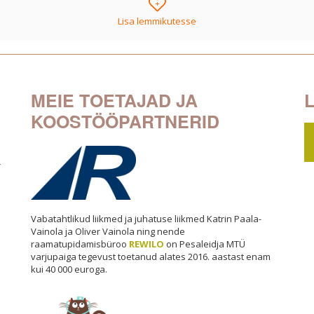
+
Lisa lemmikutesse
MEIE TOETAJAD JA
KOOSTÖÖPARTNERID
-
Vabatahtlikud liikmed ja juhatuse liikmed Katrin Paala-
Vainola ja Oliver Vainola ning nende
raamatupidamisbüroo
REWILO
on Pesaleidja MTÜ
varjupaiga tegevust toetanud alates 2016. aastast enam
kui 40 000 euroga.