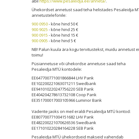
abil
https://www.pesaleidja.ee/anneta/
.
Ühekordset annetust saad teha helistades Pesaleidja M
annetustelefonile:
900 0950
- kõne hind 50 €
900 9025
- kõne hind 25 €
900 0915
- kõne hind 15 €
900 0905
- kõne hind 5 €
NB! Palun kuula ära kogu tervitustekst, muidu annetust e
toimu!
Püsiannetuse või ühekordse annetuse saad teha
Pesaleidja MTÜ kontodele:
EE647700771001866844 LHV Pank
EE102200221063071211 Swedbank
EE941010220247756220 SEB Pank
EE404204278613732108 Coop Pank
EE351700017003105966 Luminor Bank
Vaderite jaoks on meil eraldi Pesaleidja MTÜ kontod:
EE807700771004151682 LHV Pank
EE482200221070626536 Swedbank
EE171010220284164228 SEB Pank
Pesaleidja MTÜ ühekordseid makseid vahendab