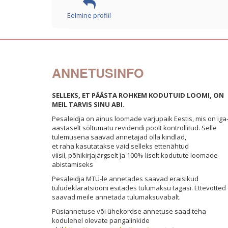
Eelmine profiil
ANNETUSINFO
SELLEKS, ET PÄÄSTA ROHKEM KODUTUID LOOMI, ON
MEIL TARVIS SINU ABI.
Pesaleidja on ainus loomade varjupaik Eestis, mis on iga
aastaselt sõltumatu revidendi poolt kontrollitud. Selle
tulemusena saavad annetajad olla kindlad,
et raha kasutatakse vaid selleks ettenähtud
viisil, põhikirjajärgselt ja 100%-liselt kodutute loomade
abistamiseks
Pesale
idja MTÜ-l
e annetades saavad eraisikud
tuludeklaratsiooni esitades tulumaksu tagasi. Ettevõtted
saavad meile annetada tulumaksuvabalt.
Püsiannetuse või ühekordse annetuse saad teha
kodulehel olevate pangalinkide