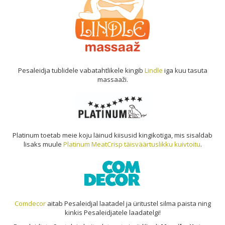
Pesaleidja tublidele vabatahtlikele kingib
Lindle
iga kuu tasuta
massaaži.
Platinum toetab meie koju läinud kiisusid kingikotiga, mis sisaldab
lisaks muule
Platinum MeatCrisp täisväärtuslikku kuivtoitu
.
Comdecor
aitab Pesaleidjal laatadel ja üritustel silma paista ning
kinkis Pesaleidjatele laadatelgi!