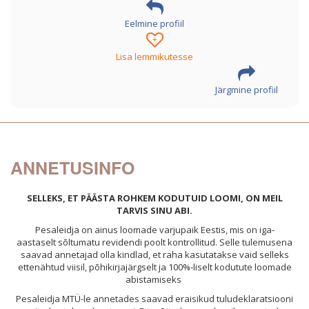
Eelmine profiil
+
Lisa lemmikutesse
Järgmine profiil
ANNETUSINFO
SELLEKS, ET PÄÄSTA ROHKEM KODUTUID LOOMI, ON MEIL
TARVIS SINU ABI.
Pesaleidja on ainus loomade varjupaik Eestis, mis on iga-
aastaselt sõltumatu revidendi poolt kontrollitud. Selle tulemusena
saavad annetajad olla kindlad, et raha kasutatakse vaid selleks
ettenähtud viisil, põhikirjajärgselt ja 100%-liselt kodutute loomade
abistamiseks
Pesale
idja MTÜ-l
e annetades saavad eraisikud tuludeklaratsiooni