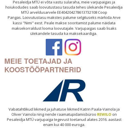
Pesaleidja MTÜ ei võta vastu sularaha, meie varjupaigas ja
hoiukodudes saab loovutustasu tasuda tehes ülekande Pesaleidja
MTÜ arveldusarvele EE404204278613732108 Coop
Pangas.
ovutustasu makstes palume selgituseks märkida Arve
Lo
kassi "Nimi" eest
Peale makse sooritamist palume näidata
.
maksekorraldust looma loovutajale. Varjupaigas saab lisaks
ülekandele tasuda ka maksekaardiga.
MEIE TOETAJAD JA
KOOSTÖÖPARTNERID
Vabatahtlikud liikmed ja juhatuse liikmed Katrin Paala-Vainola ja
Oliver Vainola ning nende raamatupidamisbüroo
REWILO
on
Pesaleidja MTÜ varjupaiga tegevust toetanud alates 2016. aastast
enam kui 40 000 euroga.