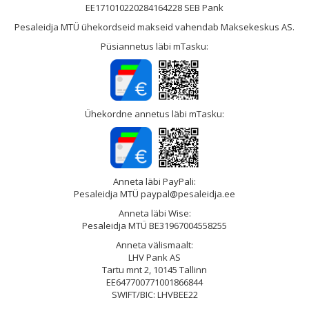
EE171010220284164228 SEB Pank
Pesaleidja MTÜ ühekordseid makseid vahendab Maksekeskus AS.
Püsiannetus läbi mTasku:
Ühekordne annetus läbi mTasku:
Anneta läbi PayPali:
Pesaleidja MTÜ paypal@pesaleidja.ee
Anneta läbi Wise:
Pesaleidja MTÜ BE31967004558255
Anneta välismaalt:
LHV Pank AS
Tartu mnt 2, 10145 Tallinn
EE647700771001866844
SWIFT/BIC: LHVBEE22