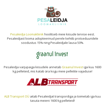
Pesaleidja Loomakliinik
hoolitseb meie kiisude tervise eest.
Pesaleidjast looma adopteerinud perele kehtib protseduuridele
soodustus 15% ning Pesaleidjale lausa 50%.
Pesaleidja varjupaiga kiisudele annetab
Graanul Invest
iga kuu 1600
kg pelleteid, mis katab ära kogu meie pelletite vajaduse!
ALB Transport OÜ
aitab Pesaleidjat transpordiga ja toimetab iga kuu
tasuta meieni 1600 kg pelleteid!