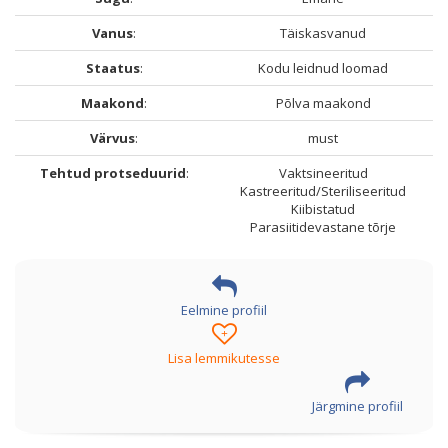
Vanus
:
Täiskasvanud
Staatus
:
Kodu leidnud loomad
Maakond
:
Põlva maakond
Värvus
:
must
Tehtud protseduurid
:
Vaktsineeritud
Kastreeritud/Steriliseeritud
Kiibistatud
Parasiitidevastane tõrje
Eelmine profiil
+
Lisa lemmikutesse
Järgmine profiil