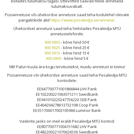
esitades tulumaksu tagasi. Ettevõtted saavad meile annetada
tulumaksuvabalt.
Püsiannetuse või ühekordse annetuse saad teha kodulehel olevate
pangalinkide abil
https://www.pesaleidja.ee/anneta/
.
Ühekordset annetust saad teha helistades Pesaleidja MTÜ
annetustelefonile:
900 0950
- kõne hind 50 €
900 9025
- kõne hind 25 €
900 0915
- kõne hind 15 €
900 0905
- kõne hind 5 €
NB! Palun kuula ära kogu tervitustekst, muidu annetust ei toimu!
Püsiannetuse või ühekordse annetuse saad teha Pesaleidja MTÜ
kontodele:
EE647700771001866844 LHV Pank
EE102200221063071211 Swedbank
EE941010220247756220 SEB Pank
EE404204278613732108 Coop Pank
EE351700017003105966 Luminor Bank
Vaderite jaoks on meil eraldi Pesaleidja MTÜ kontod:
EE807700771004151682 LHV Pank
EE482200221070626536 Swedbank