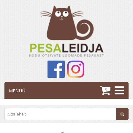
0
MENÜÜ