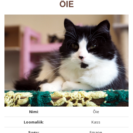
ÕIE
Nimi
:
Õie
Loomaliik
:
Kass
Sugu
:
Emane