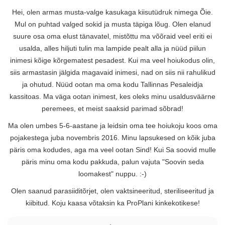
Hei, olen armas musta-valge kasukaga kiisutüdruk nimega Õie.
Mul on puhtad valged sokid ja musta täpiga lõug. Olen elanud
suure osa oma elust tänavatel, mistõttu ma võõraid veel eriti ei
usalda, alles hiljuti tulin ma lampide pealt alla ja nüüd piilun
inimesi kõige kõrgematest pesadest. Kui ma veel hoiukodus olin,
siis armastasin jälgida magavaid inimesi, nad on siis nii rahulikud
ja ohutud. Nüüd ootan ma oma kodu Tallinnas Pesaleidja
kassitoas. Ma väga ootan inimest, kes oleks minu usaldusväärne
peremees, et meist saaksid parimad sõbrad!
Ma olen umbes 5-6-aastane ja leidsin oma tee hoiukoju koos oma
pojakestega juba novembris 2016. Minu lapsukesed on kõik juba
päris oma kodudes, aga ma veel ootan Sind! Kui Sa soovid mulle
päris minu oma kodu pakkuda, palun vajuta "Soovin seda
loomakest" nuppu. :-)
Olen saanud parasiiditõrjet, olen vaktsineeritud, steriliseeritud ja
kiibitud. Koju kaasa võtaksin ka ProPlani kinkekotikese!