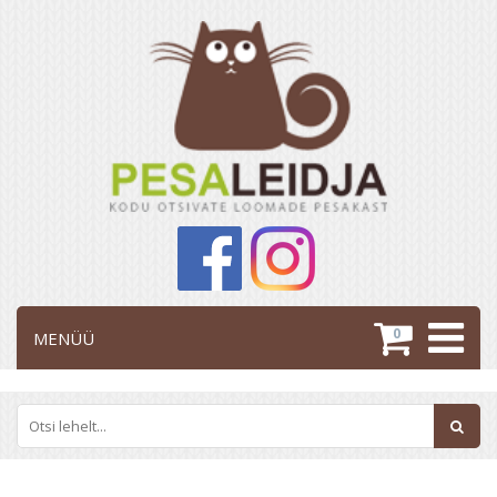
0
MENÜÜ