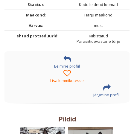
Staatus
:
Kodu leidnud loomad
Maakond
:
Harju maakond
Värvus
:
must
Tehtud protseduurid
:
Kiibistatud
Parasiitidevastane tõrje
Eelmine profiil
+
Lisa lemmikutesse
Järgmine profiil
Pildid