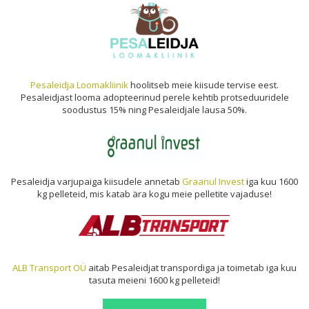
Pesaleidja Loomakliinik
hoolitseb meie kiisude tervise eest.
Pesaleidjast looma adopteerinud perele kehtib protseduuridele
soodustus 15% ning Pesaleidjale lausa 50%.
Pesaleidja varjupaiga kiisudele annetab
Graanul Invest
iga kuu 1600
kg pelleteid, mis katab ära kogu meie pelletite vajaduse!
ALB Transport OÜ
aitab Pesaleidjat transpordiga ja toimetab iga kuu
tasuta meieni 1600 kg pelleteid!