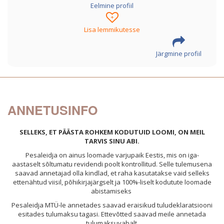
Eelmine profiil
+
Lisa lemmikutesse
Järgmine profiil
ANNETUSINFO
SELLEKS, ET PÄÄSTA ROHKEM KODUTUID LOOMI, ON MEIL
TARVIS SINU ABI.
Pesaleidja on ainus loomade varjupaik Eestis, mis on iga-
aastaselt sõltumatu revidendi poolt kontrollitud. Selle tulemusena
saavad annetajad olla kindlad, et raha kasutatakse vaid selleks
ettenähtud viisil, põhikirjajärgselt ja 100%-liselt kodutute loomade
abistamiseks
Pesale
idja MTÜ-l
e annetades saavad eraisikud tuludeklaratsiooni
esitades tulumaksu tagasi. Ettevõtted saavad meile annetada
tulumaksuvabalt.