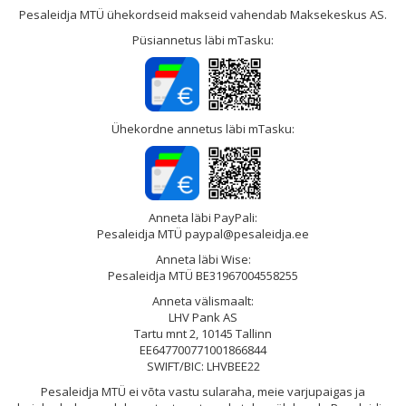
Pesaleidja MTÜ ühekordseid makseid vahendab Maksekeskus AS.
Püsiannetus läbi mTasku:
Ühekordne annetus läbi mTasku:
Anneta läbi PayPali:
Pesaleidja MTÜ paypal@pesaleidja.ee
Anneta läbi Wise:
Pesaleidja MTÜ BE31967004558255
Anneta välismaalt:
LHV Pank AS
Tartu mnt 2, 10145 Tallinn
EE647700771001866844
SWIFT/BIC: LHVBEE22
Pesaleidja MTÜ ei võta vastu sularaha, meie varjupaigas ja