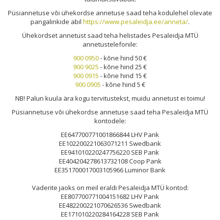
Püsiannetuse või ühekordse annetuse saad teha kodulehel olevate
pangalinkide abil
https://www.pesaleidja.ee/anneta/
.
Ühekordset annetust saad teha helistades Pesaleidja MTÜ
annetustelefonile:
900 0950
- kõne hind 50 €
900 9025
- kõne hind 25 €
900 0915
- kõne hind 15 €
900 0905
- kõne hind 5 €
NB! Palun kuula ära kogu tervitustekst, muidu annetust ei toimu!
Püsiannetuse või ühekordse annetuse saad teha Pesaleidja MTÜ
kontodele:
EE647700771001866844 LHV Pank
EE102200221063071211 Swedbank
EE941010220247756220 SEB Pank
EE404204278613732108 Coop Pank
EE351700017003105966 Luminor Bank
Vaderite jaoks on meil eraldi Pesaleidja MTÜ kontod:
EE807700771004151682 LHV Pank
EE482200221070626536 Swedbank
EE171010220284164228 SEB Pank