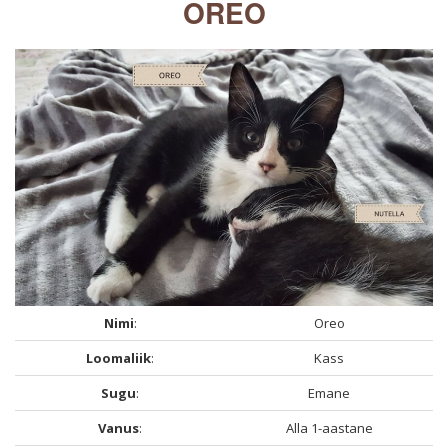
OREO
Nimi
:
Oreo
Loomaliik
:
Kass
Sugu
:
Emane
Vanus
:
Alla 1-aastane