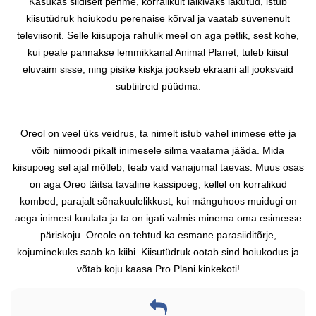
Kasukas siidiselt pehme, korralikult läikivaks lakutud, istub
kiisutüdruk hoiukodu perenaise kõrval ja vaatab süvenenult
televiisorit. Selle kiisupoja rahulik meel on aga petlik, sest kohe,
kui peale pannakse lemmikkanal Animal Planet, tuleb kiisul
eluvaim sisse, ning pisike kiskja jookseb ekraani all jooksvaid
subtiitreid püüdma.
Oreol on veel üks veidrus, ta nimelt istub vahel inimese ette ja
võib niimoodi pikalt inimesele silma vaatama jääda. Mida
kiisupoeg sel ajal mõtleb, teab vaid vanajumal taevas. Muus osas
on aga Oreo täitsa tavaline kassipoeg, kellel on korralikud
kombed, parajalt sõnakuulelikkust, kui mänguhoos muidugi on
aega inimest kuulata ja ta on igati valmis minema oma esimesse
päriskoju. Oreole on tehtud ka esmane parasiiditõrje,
kojuminekuks saab ka kiibi. Kiisutüdruk ootab sind hoiukodus ja
võtab koju kaasa Pro Plani kinkekoti!