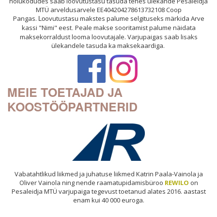
hoiukodudes saab loovutustasu tasuda tehes ülekande Pesaleidja
MTÜ arveldusarvele EE404204278613732108 Coop
Pangas.
ovutustasu makstes palume selgituseks märkida Arve
Lo
kassi "Nimi" eest
Peale makse sooritamist palume näidata
.
maksekorraldust looma loovutajale. Varjupaigas saab lisaks
ülekandele tasuda ka maksekaardiga.
MEIE TOETAJAD JA
KOOSTÖÖPARTNERID
Vabatahtlikud liikmed ja juhatuse liikmed Katrin Paala-Vainola ja
Oliver Vainola ning nende raamatupidamisbüroo
REWILO
on
Pesaleidja MTÜ varjupaiga tegevust toetanud alates 2016. aastast
enam kui 40 000 euroga.