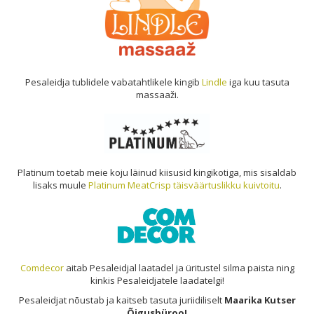
Pesaleidja tublidele vabatahtlikele kingib
Lindle
iga kuu tasuta
massaaži.
Platinum toetab meie koju läinud kiisusid kingikotiga, mis sisaldab
lisaks muule
Platinum MeatCrisp täisväärtuslikku kuivtoitu
.
Comdecor
aitab Pesaleidjal laatadel ja üritustel silma paista ning
kinkis Pesaleidjatele laadatelgi!
Pesaleidjat nõustab ja kaitseb tasuta juriidiliselt
Maarika Kutser
Õigusbüroo!