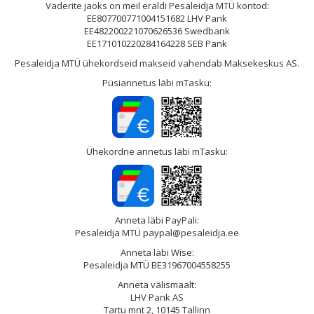
Vaderite jaoks on meil eraldi Pesaleidja MTÜ kontod:
EE807700771004151682 LHV Pank
EE482200221070626536 Swedbank
EE171010220284164228 SEB Pank
Pesaleidja MTÜ ühekordseid makseid vahendab Maksekeskus AS.
Püsiannetus läbi mTasku:
Ühekordne annetus läbi mTasku:
Anneta läbi PayPali:
Pesaleidja MTÜ paypal@pesaleidja.ee
Anneta läbi Wise:
Pesaleidja MTÜ BE31967004558255
Anneta välismaalt:
LHV Pank AS
Tartu mnt 2, 10145 Tallinn