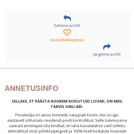
Eelmine profiil
+
Lisa lemmikutesse
Järgmine profiil
ANNETUSINFO
SELLEKS, ET PÄÄSTA ROHKEM KODUTUID LOOMI, ON MEIL
TARVIS SINU ABI.
Pesaleidja on ainus loomade varjupaik Eestis, mis on iga-
aastaselt sõltumatu revidendi poolt kontrollitud. Selle tulemusena
saavad annetajad olla kindlad, et raha kasutatakse vaid selleks
ettenähtud viisil, põhikirjajärgselt ja 100%-liselt kodutute loomade