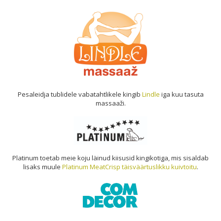
Pesaleidja tublidele vabatahtlikele kingib
Lindle
iga kuu tasuta
massaaži.
Platinum toetab meie koju läinud kiisusid kingikotiga, mis sisaldab
lisaks muule
Platinum MeatCrisp täisväärtuslikku kuivtoitu
.