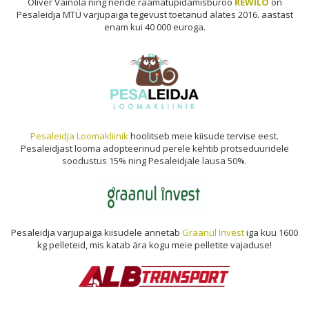
Oliver Vainola ning nende raamatupidamisbüroo
REWILO
on
Pesaleidja MTÜ varjupaiga tegevust toetanud alates 2016. aastast
enam kui 40 000 euroga.
Pesaleidja Loomakliinik
hoolitseb meie kiisude tervise eest.
Pesaleidjast looma adopteerinud perele kehtib protseduuridele
soodustus 15% ning Pesaleidjale lausa 50%.
Pesaleidja varjupaiga kiisudele annetab
Graanul Invest
iga kuu 1600
kg pelleteid, mis katab ära kogu meie pelletite vajaduse!