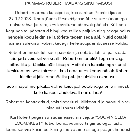
PAIMAIAS ROBERT MAGAKS SINU KAISUS!
Robert on armas kassipoiss, kes saabus Pesaleidjasse 
27.12.2023. Tema jõudis Pesaleidjasse ühe suure südamega 
naisterahva juurest, kes kassikese tänavalt päästis. Küll aga 
kogunes tal päästetud hingi kodus liiga paljuks ning seega palus 
nendele kodu leidmise ja tõrjete tegemisega abi. Nüüd ootabki 
armas sülekiisu Robert kedagi, kelle sooja embusesse kolida.
Robert on meeletult suur paisõber ja ootab alati, et pai saada. 
Sügada võid siit või sealt - Robert on tänulik! Tegu on väga 
sõbraliku ja täieliku sülekiisuga. Hetkel on kassike aga uuest 
keskkonnast veidi stressis, kuid oma uues kodus näitab Robert 
kindlasti jälle oma tõelist pai- ja sülekiisu olemust. 
See imepehme pikakarvaline kaisupall ootab väga oma inimest, 
kelle kaisus rahulolevalt nurru lüüa! 
Robert on kastreeritud, vaktsineeritud, kiibistatud ja saanud sise- 
ning välisparasiiditõrje.
Kui Robert puges su südamesse, siis vajuta "SOOVIN SEDA 
LOOMAKEST", tutvu looma võtmise tingimustega, täida 
loomasoovija küsimustik ning me võtame sinuga peagi ühendust!