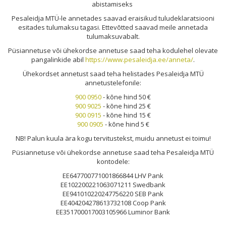
abistamiseks
Pesale
idja MTÜ-l
e annetades saavad eraisikud tuludeklaratsiooni
esitades tulumaksu tagasi. Ettevõtted saavad meile annetada
tulumaksuvabalt.
Püsiannetuse või ühekordse annetuse saad teha kodulehel olevate
pangalinkide abil
https://www.pesaleidja.ee/anneta/
.
Ühekordset annetust saad teha helistades Pesaleidja MTÜ
annetustelefonile:
900 0950
- kõne hind 50 €
900 9025
- kõne hind 25 €
900 0915
- kõne hind 15 €
900 0905
- kõne hind 5 €
NB! Palun kuula ära kogu tervitustekst, muidu annetust ei toimu!
Püsiannetuse või ühekordse annetuse saad teha Pesaleidja MTÜ
kontodele:
EE647700771001866844 LHV Pank
EE102200221063071211 Swedbank
EE941010220247756220 SEB Pank
EE404204278613732108 Coop Pank
EE351700017003105966 Luminor Bank