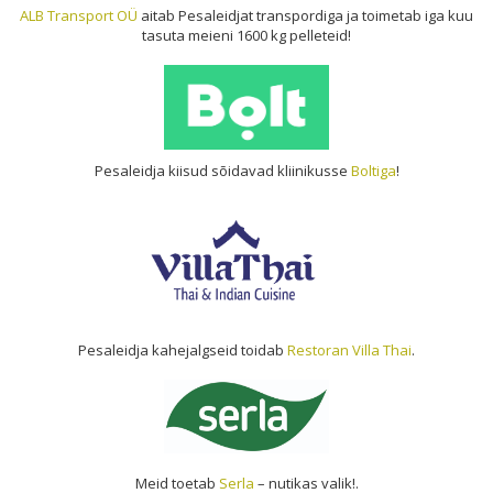
ALB Transport OÜ
aitab Pesaleidjat transpordiga ja toimetab iga kuu
tasuta meieni 1600 kg pelleteid!
Pesaleidja kiisud sõidavad kliinikusse
Boltiga
!
Pesaleidja kahejalgseid toidab
Restoran Villa Thai
.
Meid toetab
Serla
– nutikas valik!.