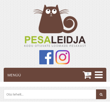
0
MENÜÜ