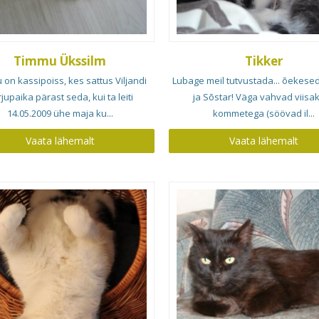
Timmu Ükssilm
Tikker
on kassipoiss, kes sattus Viljandi
Lubage meil tutvustada... õekesed.
jupaika pärast seda, kui ta leiti
ja Sõstar! Väga vahvad viisa
14.05.2009 ühe maja ku...
kommetega (söövad il...
Vaata lähemalt
Vaata lähemalt