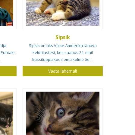
Sipsik
idja
Sipsik on üks Väike-Ameerika tänava
t Puhtaks
keldrilastest, kes saabus 24. mail
.
kassituppa koos oma kolme õe-...
Vaata lähemalt