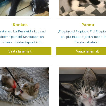
Kookos
Panda
est ajast, kui Pesaleidja kuulsad
„Piu-piu-piu! Piupiupiu Piu! Piu-piu
ldritited jõudsid kassituppa, on
piu-piu. Piuuuu!“ Just niimoodi 
üüdseks möödas täpselt kol...
Panda vabatahtl...
Vaata lähemalt
Vaata lähemalt