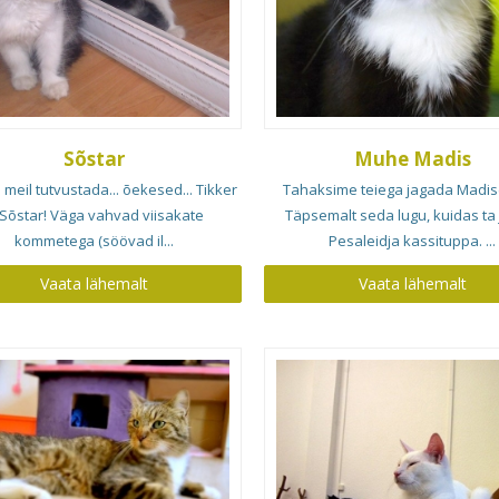
Sõstar
Muhe Madis
meil tutvustada... õekesed... Tikker
Tahaksime teiega jagada Madise
 Sõstar! Väga vahvad viisakate
Täpsemalt seda lugu, kuidas ta 
kommetega (söövad il...
Pesaleidja kassituppa. ...
Vaata lähemalt
Vaata lähemalt