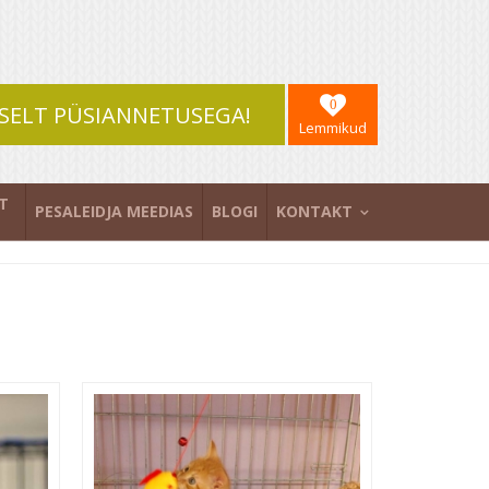
0
SELT PÜSIANNETUSEGA!
Lemmikud
T
PESALEIDJA MEEDIAS
BLOGI
KONTAKT