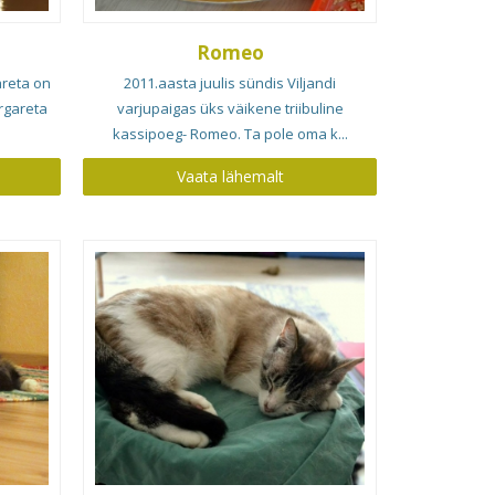
Romeo
areta on
2011.aasta juulis sündis Viljandi
rgareta
varjupaigas üks väikene triibuline
kassipoeg- Romeo. Ta pole oma k...
Vaata lähemalt