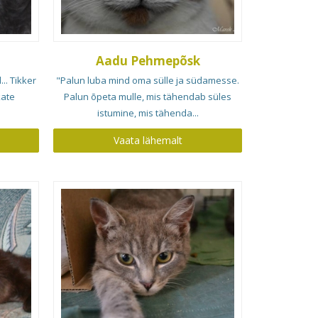
Aadu Pehmepõsk
.. Tikker
"Palun luba mind oma sülle ja südamesse.
kate
Palun õpeta mulle, mis tähendab süles
istumine, mis tähenda...
Vaata lähemalt