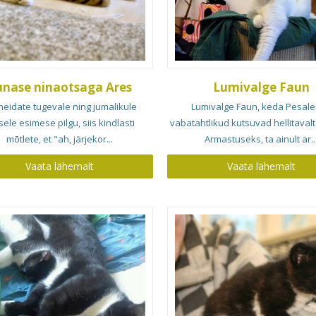
unase ninaotsaga Ares
Lumivalge Faun
heidate tugevale ning jumalikule
Lumivalge Faun, keda Pesale
sele esimese pilgu, siis kindlasti
vabatahtlikud kutsuvad hellitaval
mõtlete, et "ah, järjekor...
Armastuseks, ta ainult ar..
Vaata lähemalt
Vaata lähemalt