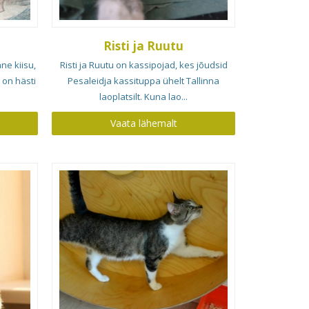
Risti ja Ruutu
ne kiisu,
Risti ja Ruutu on kassipojad, kes jõudsid
 on hästi
Pesaleidja kassituppa ühelt Tallinna
laoplatsilt. Kuna lao...
Vaata lähemalt