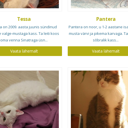
Tessa
Pantera
a on 2009. aasta juunis sündinud
Pantera on noor, u 1-2 aastane isa
valge-mustaga kass. Ta leiti koos
musta värvi ja pikema karvaga. Ta
oma venna Sinatraga üsn...
sõbralik kass...
Vaata lähemalt
Vaata lähemalt