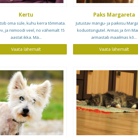
Kertu
Paks Margareta
tsib oma süle, kuhu kerra tõmmata.
Jutustav mängu- ja paikiisu Marg
ev, ja niimoodi veel, no vähemalt 15
koduotsingutel. Armas ja õrn Ma
aastat ikka. Mä...
armastab maailmas kõ...
Vaata lähemalt
Vaata lähemalt