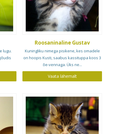
Roosaninaline Gustav
 lugu.
Kuningliku nimega pisikene, kes omadele
jõudis
on hoopis Kusti, saabus kassituppa koos 3
õe-vennaga. Üks ne...
Vaata lähemalt