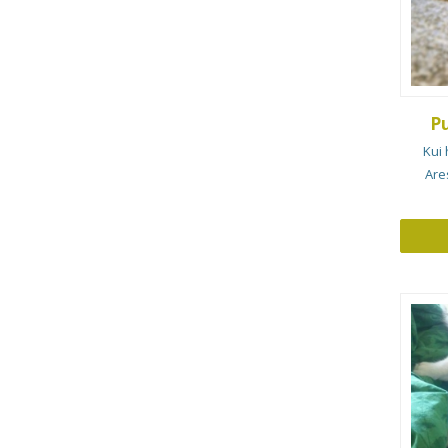
P
Kui 
Are