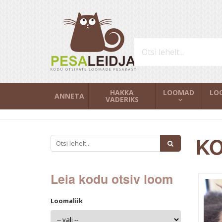
HAKKA
LOOMAD
LO
ANNETA
VADERIKS
KO
Leia kodu otsiv loom
Loomaliik