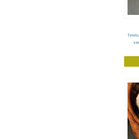
Timmu 
var