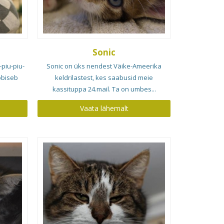
Sonic
-piu-piu-
Sonic on üks nendest Väike-Ameerika
lobiseb
keldrilastest, kes saabusid meie
kassituppa 24.mail. Ta on umbes...
Vaata lähemalt