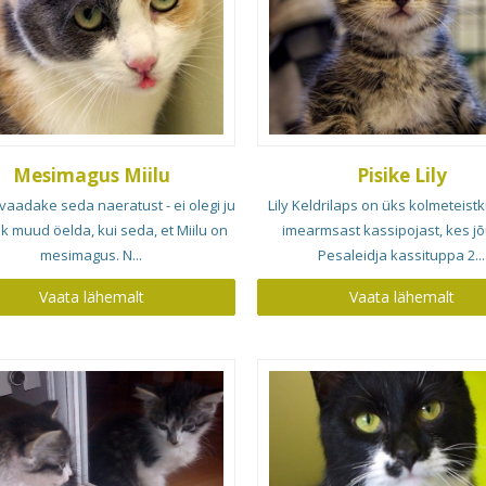
Mesimagus Miilu
Pisike Lily
 vaadake seda naeratust - ei olegi ju
Lily Keldrilaps on üks kolmeteis
ik muud öelda, kui seda, et Miilu on
imearmsast kassipojast, kes j
mesimagus. N...
Pesaleidja kassituppa 2...
Vaata lähemalt
Vaata lähemalt