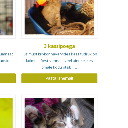
3 kassipoega
tkümnest
Ilus must kilpkonnavärvides kassitüdruk on
õudsid
kolmest õest-vennast veel ainuke, kes
omale kodu otsib. T...
Vaata lähemalt