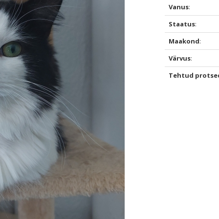
Vanus
:
Staatus
:
Maakond
:
Värvus
:
Tehtud protse