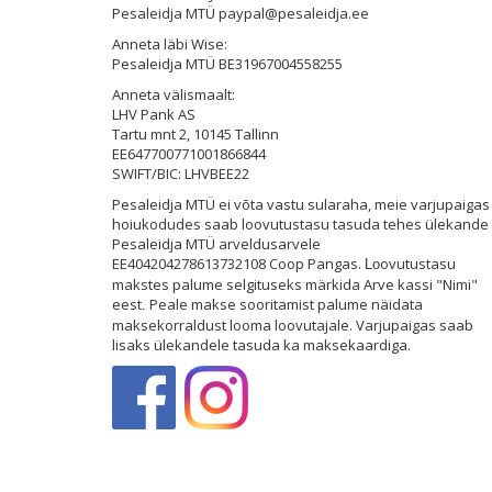
Pesaleidja MTÜ paypal@pesaleidja.ee
Anneta läbi Wise:
Pesaleidja MTÜ BE31967004558255
Anneta välismaalt:
LHV Pank AS
Tartu mnt 2, 10145 Tallinn
EE647700771001866844
SWIFT/BIC: LHVBEE22
Pesaleidja MTÜ ei võta vastu sularaha, meie varjupaigas 
hoiukodudes saab loovutustasu tasuda tehes ülekande
Pesaleidja MTÜ arveldusarvele
EE404204278613732108 Coop Pangas.
ovutustasu
Lo
makstes palume selgituseks märkida Arve kassi "Nimi"
eest
Peale makse sooritamist palume näidata
.
maksekorraldust looma loovutajale. Varjupaigas saab
lisaks ülekandele tasuda ka maksekaardiga.