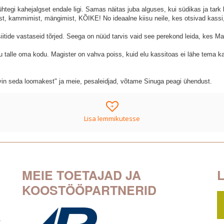
 ühtegi kahejalgset endale ligi. Samas näitas juba alguses, kui südikas ja tark
st, kammimist, mängimist, KÕIKE! No ideaalne kiisu neile, kes otsivad kassi, 
siitide vastaseid tõrjed. Seega on nüüd tarvis vaid see perekond leida, kes Ma
aku talle oma kodu. Magister on vahva poiss, kuid elu kassitoas ei lähe tema k
ovin seda loomakest" ja meie, pesaleidjad, võtame Sinuga peagi ühendust.
+
Lisa lemmikutesse
MEIE TOETAJAD JA
KOOSTÖÖPARTNERID
-