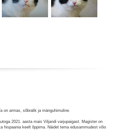
 Ta on armas, sõbralik ja mänguhimuline.
utoga 2021. aasta mais Viljandi varjupaigast. Magister on
l ka hispaania keelt õppima. Näidet tema edusammudest võis