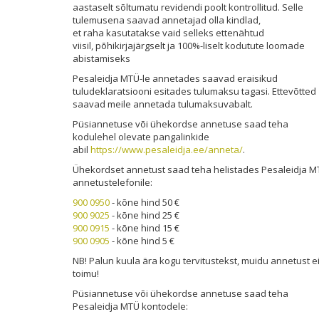
aastaselt sõltumatu revidendi poolt kontrollitud. Selle
tulemusena saavad annetajad olla kindlad,
et raha kasutatakse vaid selleks ettenähtud
viisil, põhikirjajärgselt ja 100%-liselt kodutute loomade
abistamiseks
Pesale
idja MTÜ-l
e annetades saavad eraisikud
tuludeklaratsiooni esitades tulumaksu tagasi. Ettevõtted
saavad meile annetada tulumaksuvabalt.
Püsiannetuse või ühekordse annetuse saad teha
kodulehel olevate pangalinkide
abil
https://www.pesaleidja.ee/anneta/
.
Ühekordset annetust saad teha helistades Pesaleidja M
annetustelefonile:
900 0950
- kõne hind 50 €
900 9025
- kõne hind 25 €
900 0915
- kõne hind 15 €
900 0905
- kõne hind 5 €
NB! Palun kuula ära kogu tervitustekst, muidu annetust e
toimu!
Püsiannetuse või ühekordse annetuse saad teha
Pesaleidja MTÜ kontodele: