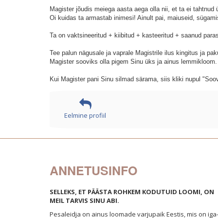
Magister jõudis meiega aasta aega olla nii, et ta ei tahtnud
Oi kuidas ta armastab inimesi! Ainult pai, maiuseid, sügami
Ta on vaktsineeritud + kiibitud + kasteeritud + saanud para
Tee palun nägusale ja vaprale Magistrile ilus kingitus ja p
Magister sooviks olla pigem Sinu üks ja ainus lemmikloom.
Kui Magister pani Sinu silmad särama, siis kliki nupul "So
Eelmine profiil
ANNETUSINFO
SELLEKS, ET PÄÄSTA ROHKEM KODUTUID LOOMI, ON
MEIL TARVIS SINU ABI.
Pesaleidja on ainus loomade varjupaik Eestis, mis on iga