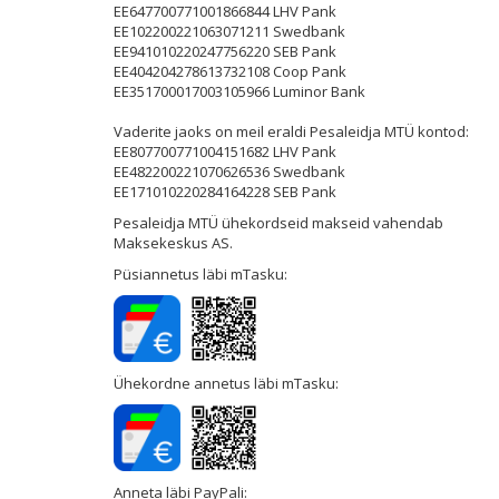
EE647700771001866844 LHV Pank
EE102200221063071211 Swedbank
EE941010220247756220 SEB Pank
EE404204278613732108 Coop Pank
EE351700017003105966 Luminor Bank
Vaderite jaoks on meil eraldi Pesaleidja MTÜ kontod:
EE807700771004151682 LHV Pank
EE482200221070626536 Swedbank
EE171010220284164228 SEB Pank
Pesaleidja MTÜ ühekordseid makseid vahendab
Maksekeskus AS.
Püsiannetus läbi mTasku:
Ühekordne annetus läbi mTasku:
Anneta läbi PayPali: