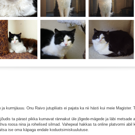
ja kurrnjäuuu. Onu Raivo jutupliiats ei pajata ka nii hästi kui meie Magister.
jõudis ta pärast pikka kurnavat rännakut üle jõgede-mägede ja läbi metsade a
hva roosa nina ja rohelised silmad. Vahepeal hakkas ta online platvormi abi
 täitsa ise oma käpaga endale koduotsimiskuulutuse.