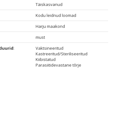
Täiskasvanud
Kodu leidnud loomad
Harju maakond
must
duurid
:
Vaktsineeritud
Kastreeritud/Steriliseeritud
Kiibistatud
Parasiitidevastane tõrje