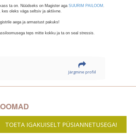
 kass ta on.
Nüüdseks on Magister aga
SUURIM PAILOOM
.
kes oleks väga seltsiv ja aktiivne.
gistrile aega ja armastust pakuks!
assiloomusega teps mitte kokku ja ta on seal stressis.
Järgmine profiil
LOOMAD
TOETA IGAKUISELT PÜSIANNETUSEGA!