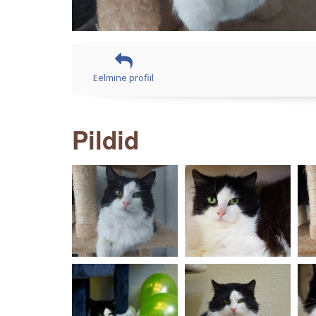
Eelmine profiil
Pildid