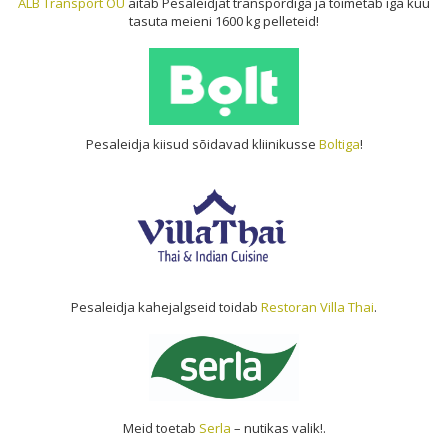
ALB Transport OÜ
aitab Pesaleidjat transpordiga ja toimetab iga kuu
tasuta meieni 1600 kg pelleteid!
Pesaleidja kiisud sõidavad kliinikusse
Boltiga
!
Pesaleidja kahejalgseid toidab
Restoran Villa Thai
.
Meid toetab
Serla
– nutikas valik!.