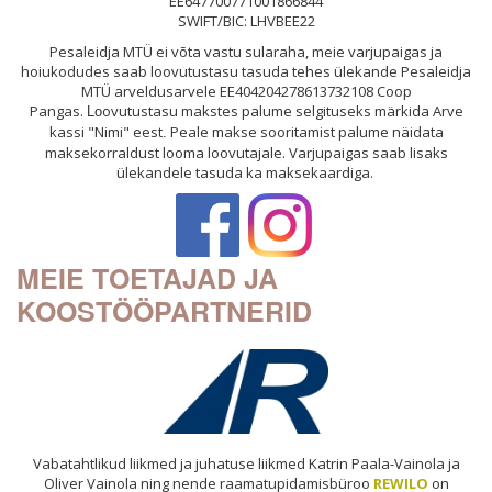
EE647700771001866844
SWIFT/BIC: LHVBEE22
Pesaleidja MTÜ ei võta vastu sularaha, meie varjupaigas ja
hoiukodudes saab loovutustasu tasuda tehes ülekande Pesaleidja
MTÜ arveldusarvele EE404204278613732108 Coop
Pangas.
ovutustasu makstes palume selgituseks märkida Arve
Lo
kassi "Nimi" eest
Peale makse sooritamist palume näidata
.
maksekorraldust looma loovutajale. Varjupaigas saab lisaks
ülekandele tasuda ka maksekaardiga.
MEIE TOETAJAD JA
KOOSTÖÖPARTNERID
Vabatahtlikud liikmed ja juhatuse liikmed Katrin Paala-Vainola ja
Oliver Vainola ning nende raamatupidamisbüroo
REWILO
on