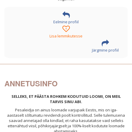
Eelmine profiil
+
Lisa lemmikutesse
Järgmine profiil
ANNETUSINFO
SELLEKS, ET PÄÄSTA ROHKEM KODUTUID LOOMI, ON MEIL
TARVIS SINU ABI.
Pesaleidja on ainus loomade varjupaik Eestis, mis on iga-
aastaselt sõltumatu revidendi poolt kontrollitud. Selle tulemusena
saavad annetajad olla kindlad, et raha kasutatakse vaid selleks
ettenähtud viisil, põhikirjajärgselt ja 100%-liselt kodutute loomade
abistamiseks