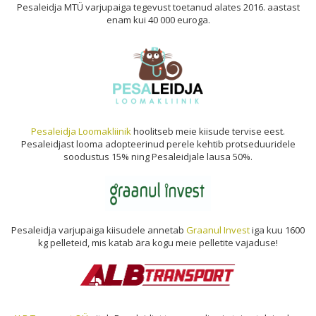
Pesaleidja MTÜ varjupaiga tegevust toetanud alates 2016. aastast
enam kui 40 000 euroga.
Pesaleidja Loomakliinik
hoolitseb meie kiisude tervise eest.
Pesaleidjast looma adopteerinud perele kehtib protseduuridele
soodustus 15% ning Pesaleidjale lausa 50%.
Pesaleidja varjupaiga kiisudele annetab
Graanul Invest
iga kuu 1600
kg pelleteid, mis katab ära kogu meie pelletite vajaduse!