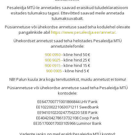
Pesale
idja MTÜ-l
e annetades saavad eraisikud tuludeklaratsiooni
esitades tulumaksu tagasi. Ettevõtted saavad meile annetada
tulumaksuvabalt.
Püsiannetuse või ühekordse annetuse saad teha kodulehel olevate
pangalinkide abil
https://www.pesaleidja.ee/anneta/
.
Ühekordset annetust saad teha helistades Pesaleidja MTÜ
annetustelefonile:
900 0950
- kõne hind 50 €
900 9025
- kõne hind 25 €
900 0915
- kõne hind 15 €
900 0905
- kõne hind 5 €
NB! Palun kuula ära kogu tervitustekst, muidu annetust ei toimu!
Püsiannetuse või ühekordse annetuse saad teha Pesaleidja MTÜ
kontodele:
EE647700771001866844 LHV Pank
EE102200221063071211 Swedbank
EE941010220247756220 SEB Pank
EE404204278613732108 Coop Pank
EE351700017003105966 Luminor Bank
Vaderite jaoks on meil eraldi Pesaleidja MTÜ kontod: