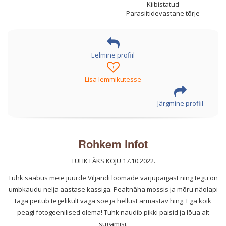
Kiibistatud
Parasiitidevastane tõrje
Eelmine profiil
+
Lisa lemmikutesse
Järgmine profiil
Rohkem infot
TUHK LÄKS KOJU 17.10.2022.
Tuhk saabus meie juurde Viljandi loomade varjupaigast ning tegu on
umbkaudu nelja aastase kassiga. Pealtnäha mossis ja mõru näolapi
taga peitub tegelikult väga soe ja hellust armastav hing. Ega kõik
peagi fotogeenilised olema! Tuhk naudib pikki paisid ja lõua alt
sügamisi.