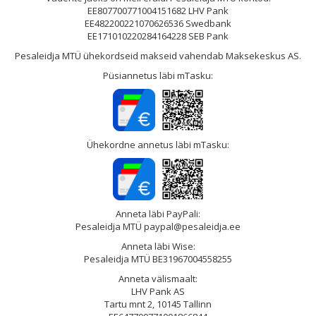
EE807700771004151682 LHV Pank
EE482200221070626536 Swedbank
EE171010220284164228 SEB Pank
Pesaleidja MTÜ ühekordseid makseid vahendab Maksekeskus AS.
Püsiannetus läbi mTasku:
Ühekordne annetus läbi mTasku:
Anneta läbi PayPali:
Pesaleidja MTÜ paypal@pesaleidja.ee
Anneta läbi Wise:
Pesaleidja MTÜ BE31967004558255
Anneta välismaalt:
LHV Pank AS
Tartu mnt 2, 10145 Tallinn