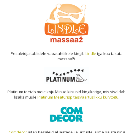
Pesaleidja tublidele vabatahtlikele kingib
Lindle
iga kuu tasuta
massaaži.
Platinum toetab meie koju läinud kiisusid kingikotiga, mis sisaldab
lisaks muule
Platinum MeatCrisp täisväärtuslikku kuivtoitu
.
Comdecor
aitab Pesaleidjal laatadel ja üritustel silma paista ning