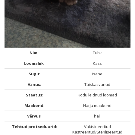
Nimi
:
Tuhk
Loomaliik
:
Kass
Sugu
:
Isane
Vanus
:
Täiskasvanud
Staatus
:
Kodu leidnud loomad
Maakond
:
Harju maakond
Värvus
:
hall
Tehtud protseduurid
:
Vaktsineeritud
Kastreeritud/Steriliseeritud