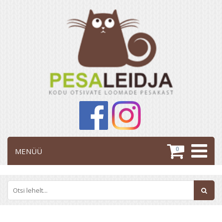
0
MENÜÜ